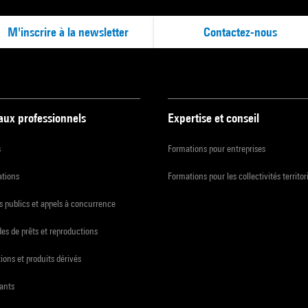
M'inscrire à la newsletter
Contactez-nous
 aux professionnels
Expertise et conseil
s
Formations pour entreprises
ations
Formations pour les collectivités territor
 publics et appels à concurrence
s de prêts et reproductions
ions et produits dérivés
ants