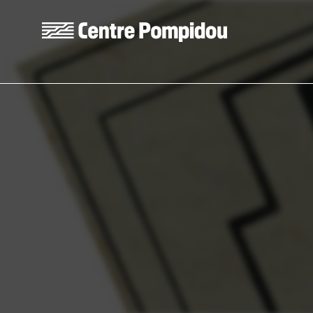
Aller au contenu principal
Centre Pompidou