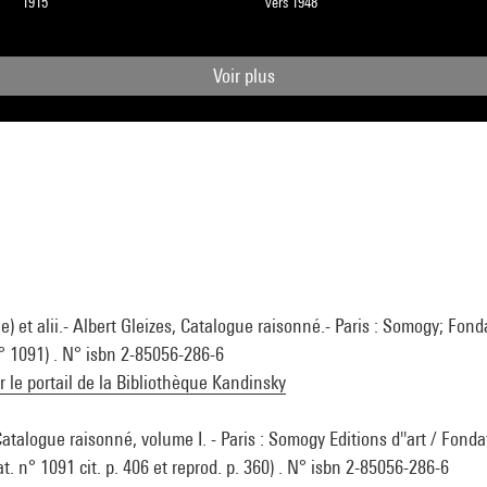
1915
vers 1948
Voir plus
et alii.- Albert Gleizes, Catalogue raisonné.- Paris : Somogy; Fond
n° 1091) . N° isbn 2-85056-286-6
ur le portail de la Bibliothèque Kandinsky
Catalogue raisonné, volume I. - Paris : Somogy Editions d''art / Fonda
at. n° 1091 cit. p. 406 et reprod. p. 360) . N° isbn 2-85056-286-6