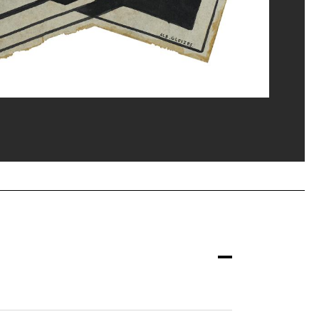
ippe Migeat/Dist. GrandPalaisRmn