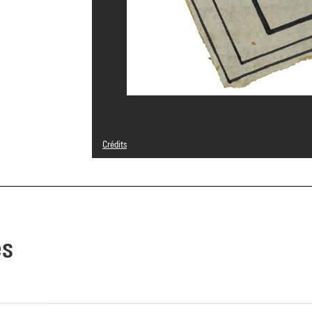
Crédits
Domaine public
Crédit photographique : Centre Pompidou, MNAM-CCI/Phil
Réf. image : 4N06846
Diffusion image :
GrandPalaisRmnPhoto
es