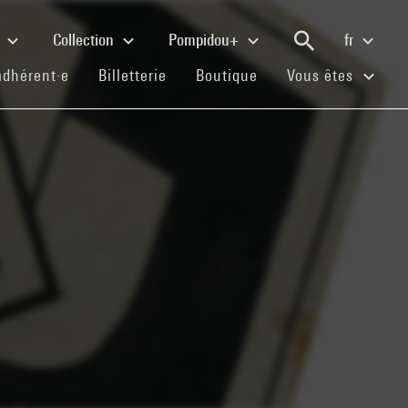
e
Collection
Pompidou+
fr
(current)
(current)
(current)
adhérent·e
Billetterie
Boutique
Vous êtes