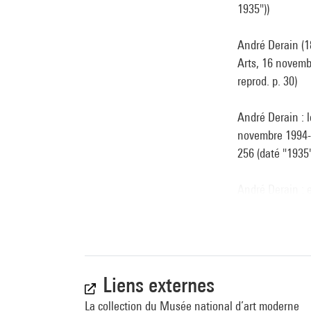
1935"))
André Derain (18
Arts, 16 novemb
reprod. p. 30)
André Derain : l
novembre 1994-19
256 (daté "1935"
André Derain : 
n° 38 reprod. co
André Derain : F
d''Isabelle Monod
249) . N° isbn 
Liens externes
Voir la notice s
La collection du Musée national d’art moderne