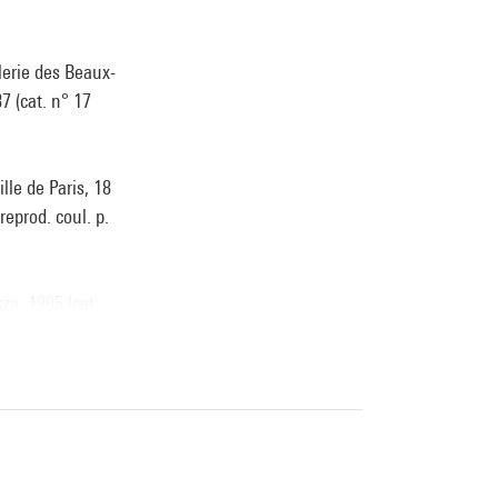
lerie des Beaux-
7 (cat. n° 17
lle de Paris, 18
reprod. coul. p.
za, 1995 (cat.
us la dir.
rod. coul. p.