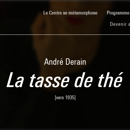
(current)
Le Centre se métamorphose
Programm
Devenir 
André Derain
La tasse de thé
[vers 1935]