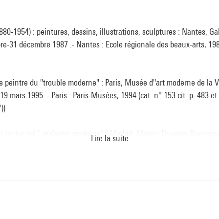
80-1954) : peintures, dessins, illustrations, sculptures : Nantes, Ga
re-31 décembre 1987 .- Nantes : Ecole régionale des beaux-arts, 198
e peintre du "trouble moderne" : Paris, Musée d''art moderne de la Vi
 mars 1995 .- Paris : Paris-Musées, 1994 (cat. n° 153 cit. p. 483 et 
))
el pintor del " malestar moderno" : Madrid, Museo Thyssen-Bornemis
Lire la suite
ul. p. 163)
errare, Palazzo dei Diamanti, 24 septembre 2006-07 janvier 2007 / so
-Fontaine. - Ferrare : Ferrara Arte, 2006 (cat. n° 73 cit. p. 248 et rep
88-89793-05-8
ur le portail de la Bibliothèque Kandinsky