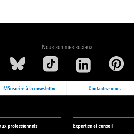
moderna : souvenirs et impressions. Venise, Marsilio Editori, 2009 (cat.
 249) . N° isbn 978-88-317-9902
ur le portail de la Bibliothèque Kandinsky
Nous sommes sociaux
M'inscrire à la newsletter
Contactez-nous
 aux professionnels
Expertise et conseil