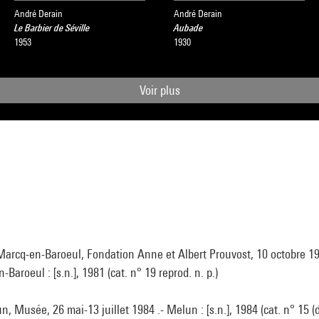
André Derain
André Derain
Le Barbier de Séville
Aubade
1953
1930
Voir plus
Marcq-en-Baroeul, Fondation Anne et Albert Prouvost, 10 octobre 19
-Baroeul : [s.n.], 1981 (cat. n° 19 reprod. n. p.)
n, Musée, 26 mai-13 juillet 1984 .- Melun : [s.n.], 1984 (cat. n° 15 (d