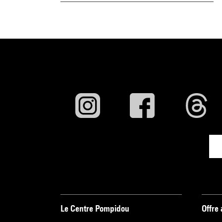
Corot e l''arte 
reprod. coul. p.
Voir la notice s
Le Centre Pompidou
Offre