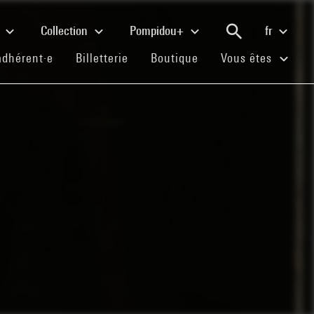
e
Collection
Pompidou+
fr
(current)
(current)
(current)
adhérent·e
Billetterie
Boutique
Vous êtes