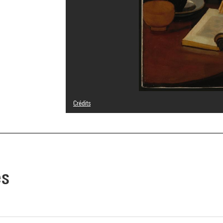
Crédits
© Adagp, Paris
Crédit photographique : Centre Pompidou, MNAM-CCI/Phil
Réf. image : 4R08540 [1992 CX 0049]
Diffusion image :
GrandPalaisRmnPhoto
es