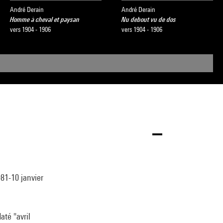
André Derain
André Derain
Homme à cheval et paysan
Nu debout vu de dos
vers 1904 - 1906
vers 1904 - 1906
81-10 janvier
até "avril