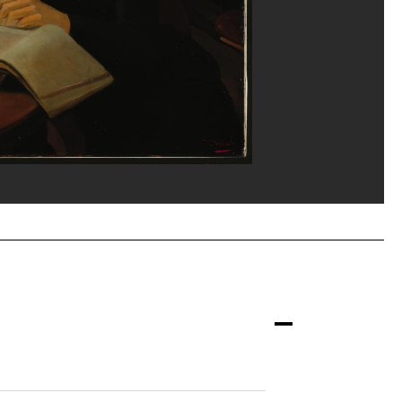
ippe Migeat/Dist. GrandPalaisRmn