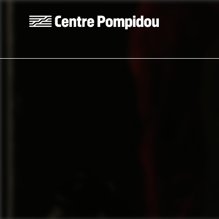
Aller au contenu principal
Centre Pompidou