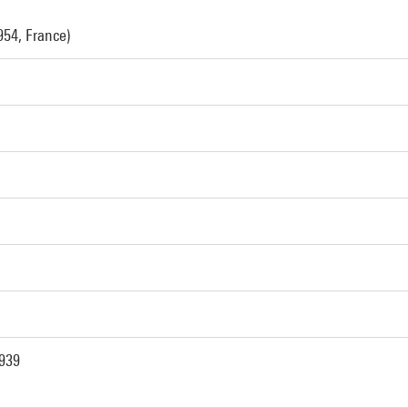
954, France)
n
1939