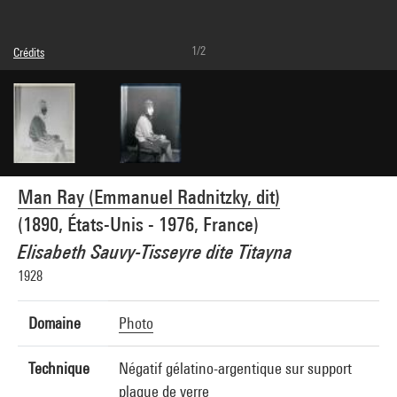
1/2
Crédits
© Man Ray Trust / Adagp, Paris
Réf. image : 4G02398
Man Ray (Emmanuel Radnitzky, dit)
(1890, États-Unis - 1976, France)
Elisabeth Sauvy-Tisseyre dite Titayna
1928
Domaine
Photo
Technique
Négatif gélatino-argentique sur support
plaque de verre