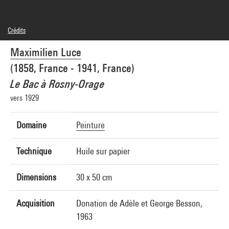
Crédits
Domaine public
Maximilien Luce
Crédit photographique : Pierre Guenat
Réf. image : 5A05173
(1858, France - 1941, France)
Le Bac à Rosny-Orage
vers 1929
Domaine
Peinture
Technique
Huile sur papier
Dimensions
30 x 50 cm
Acquisition
Donation de Adèle et George Besson,
1963