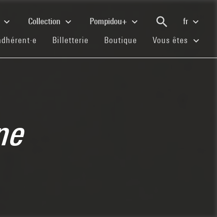
e
Collection
Pompidou+
fr
(current)
(current)
(current)
adhérent·e
Billetterie
Boutique
Vous êtes
ne