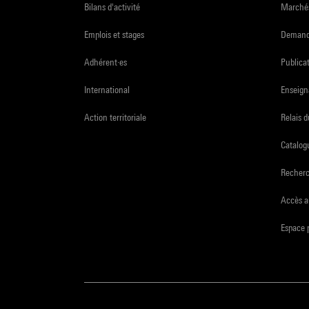
Bilans d'activité
Marchés
Emplois et stages
Demande
Adhérent·es
Publicat
International
Enseign
Action territoriale
Relais 
Catalogu
Recher
Accès a
Espace 