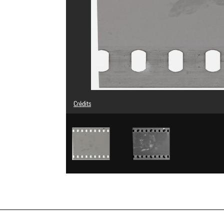
Crédits
© Eli Lotar
Crédit photographique : Centre Pompidou, MNAM-CCI/Dist
Réf. image : 4G29654
Diffusion image :
GrandPalaisRmnPhoto