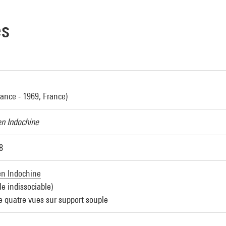
es
rance - 1969, France)
n Indochine
8
en Indochine
e indissociable)
 quatre vues sur support souple