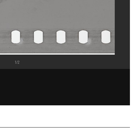
1/2
. GrandPalaisRmn