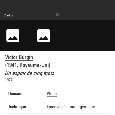
1/2
Crédits
© Victor Burgin
Crédit photographique : Centre Pompidou, MNAM-CCI/Philippe Migeat/Dist.
GrandPalaisRmn
Réf. image : 4N82704
Diffusion image :
GrandPalaisRmnPhoto
Victor Burgin
(1941, Royaume-Uni)
Un espoir de cinq mots
1977
Domaine
Photo
Technique
Epreuve gélatino-argentique