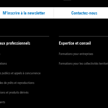
M'inscrire à la newsletter
Contactez-nous
 aux professionnels
Expertise et conseil
s
Formations pour entreprises
ations
Formations pour les collectivités territor
 publics et appels à concurrence
s de prêts et reproductions
ions et produits dérivés
ants