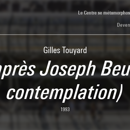
Le Centre se métamorpho
Deven
Gilles Touyard
après Joseph Beu
contemplation)
1993