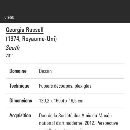
Crédits
© Adagp, Paris
Georgia Russell
Crédit photographique : Centre Pompidou, MNAM-CCI/Georges Meguerditchian/Dist.
GrandPalaisRmn
(1974, Royaume-Uni)
Réf. image : 4N61205
South
2011
Domaine
Dessin
Technique
Papiers découpés, plexiglas
Dimensions
120,2 x 160,4 x 16,5 cm
Acquisition
Don de la Société des Amis du Musée
national d'art moderne, 2012. Perspective