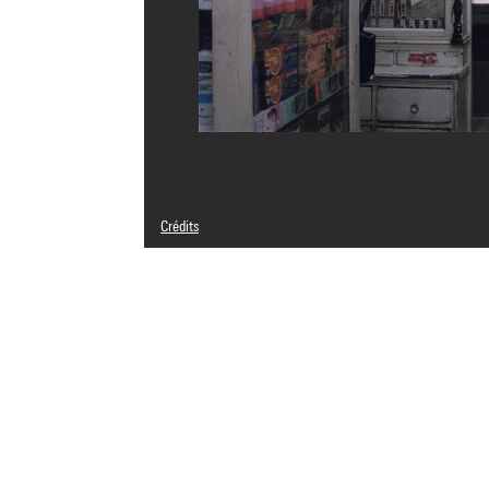
Crédits
© Adagp, Paris
Crédit photographique : Centre Pompidou, MNAM-CCI/Geo
Réf. image : 4N09528
Diffusion image :
GrandPalaisRmnPhoto