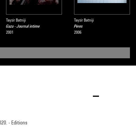
Taysir Batniji
Taysir Batniji
Gaza - Journal intime
Pères
2001
2006
20. - Editions