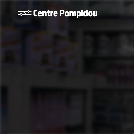
Aller au contenu principal
Centre Pompidou