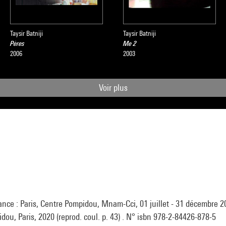
Taysir Batniji
Taysir Batniji
Pères
Me 2
2006
2003
Voir plus
ance : Paris, Centre Pompidou, Mnam-Cci, 01 juillet - 31 décembre 20
ou, Paris, 2020 (reprod. coul. p. 43) . N° isbn 978-2-84426-878-5