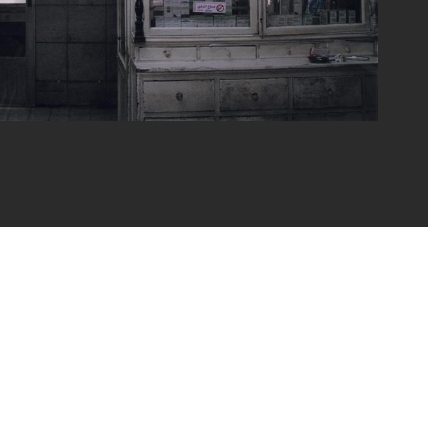
rges Meguerditchian/Dist. GrandPalaisRmn