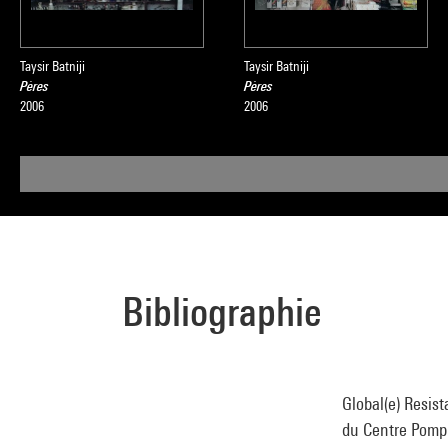
Taysir Batniji
Taysir Batniji
Pères
Pères
2006
2006
Bibliographie
Global(e) Resist
du Centre Pompid