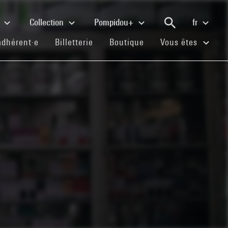
e
Collection
Pompidou+
fr
(current)
(current)
(current)
adhérent·e
Billetterie
Boutique
Vous êtes