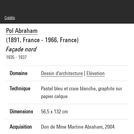
Crédits
© Pol Abraham
Pol Abraham
Crédit photographique : Centre Pompidou, MNAM-CCI/Georges Meguerditchian/Dist.
GrandPalaisRmn
(1891, France - 1966, France)
Réf. image : 4N21142
Diffusion image :
Façade nord
GrandPalaisRmnPhoto
1935 - 1937
Domaine
Dessin d'architecture
|
Elévation
Technique
Pastel bleu et craie blanche, graphite sur
papier calque
Dimensions
56,5 x 132 cm
Acquisition
Don de Mme Martine Abraham, 2004