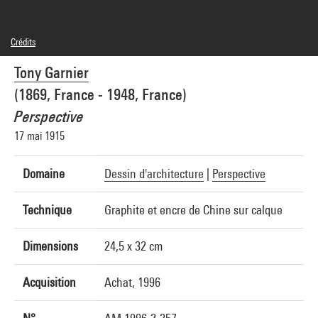
Crédits
Domaine public
Tony Garnier
Crédit photographique : Centre Pompidou, MNAM-CCI/Philippe Migeat/Dist.
GrandPalaisRmn
(1869, France - 1948, France)
Réf. image : 4N25523
Diffusion image :
Perspective
GrandPalaisRmnPhoto
17 mai 1915
Domaine
Dessin d'architecture
|
Perspective
Technique
Graphite et encre de Chine sur calque
Dimensions
24,5 x 32 cm
Acquisition
Achat, 1996