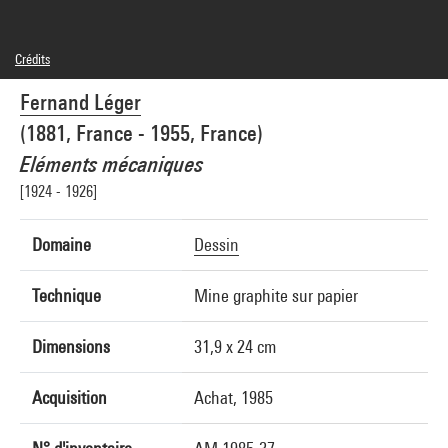
Crédits
Domaine public
Fernand Léger
Crédit photographique : Jacques Faujour - Centre Pompidou, MNAM-CCI
Réf. image : 4R11296 [1997 CX 0077]
(1881, France - 1955, France)
Eléments mécaniques
[1924 - 1926]
Domaine
Dessin
Technique
Mine graphite sur papier
Dimensions
31,9 x 24 cm
Acquisition
Achat, 1985