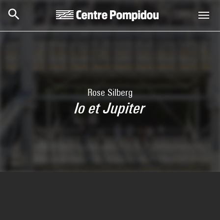
Aller au contenu principal
Centre Pompidou
Rose Silberg
Io et Jupiter