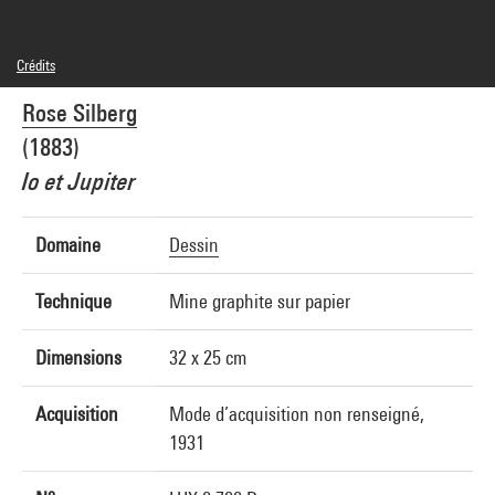
Crédits
© droits réservés
Rose Silberg
Crédit photographique : Centre Pompidou, MNAM-CCI/Philippe Migeat/Dist.
GrandPalaisRmn
(1883)
Réf. image : 4N67577
Io et Jupiter
Domaine
Dessin
Technique
Mine graphite sur papier
Dimensions
32 x 25 cm
Acquisition
Mode d’acquisition non renseigné,
1931