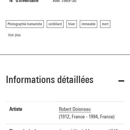
N° d'inventaire
AM 1989-30
Photographie humaniste
corbillard
hiver
immeuble
mort
Voir plus
Informations détaillées
Artiste
Robert Doisneau
(1912, France - 1994, France)