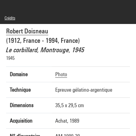
Crédits
© Robert DOISNEAU / GAMMA-RAPHO
Robert Doisneau
Crédit photographique : Centre Pompidou, MNAM-CCI/Georges Meguerditchian/Dist.
GrandPalaisRmn
(1912, France - 1994, France)
Réf. image : 4N03935
Le corbillard, Montrouge, 1945
1945
Domaine
Photo
Technique
Epreuve gélatino-argentique
Dimensions
35,5 x 29,5 cm
Acquisition
Achat, 1989