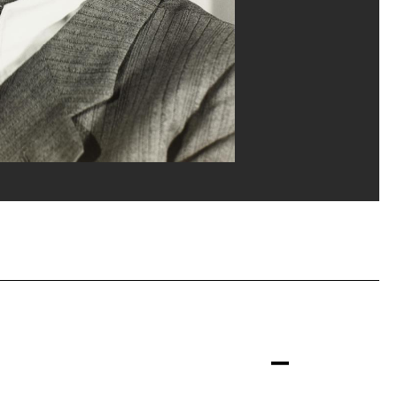
Gênes
Carrard/Dist. GrandPalaisRmn