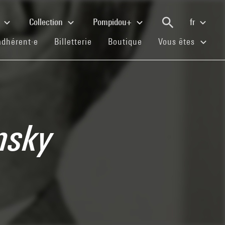
e
Collection
Pompidou+
fr
(current)
(current)
(current)
adhérent·e
Billetterie
Boutique
Vous êtes
nsky