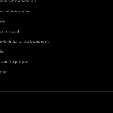
s de prêts et reproductions
ions et produits dérivés
ants
du champ social
e des itinérances pour le jeune public
che
ux archives publiques
presse