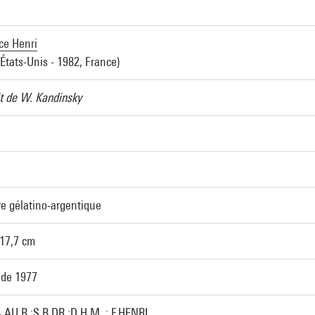
ce Henri
 États-Unis - 1982, France)
it de W. Kandinsky
e gélatino-argentique
 17,7 cm
 de 1977
.AU R.:S.B.DR.;D.H.M. : F.HENRI