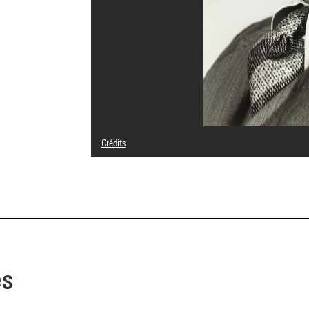
Crédits
© Archive Florence Henri / Galleria Martini & Ronchetti, 
Crédit photographique : Centre Pompidou, MNAM-CCI/Guy 
Réf. image : 4N52290
Diffusion image :
GrandPalaisRmnPhoto
es