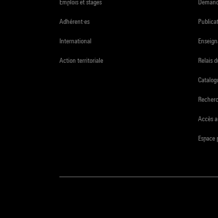
Emplois et stages
Demande
Adhérent·es
Publicat
International
Enseign
Action territoriale
Relais 
Catalogu
Recher
Accès a
Espace 