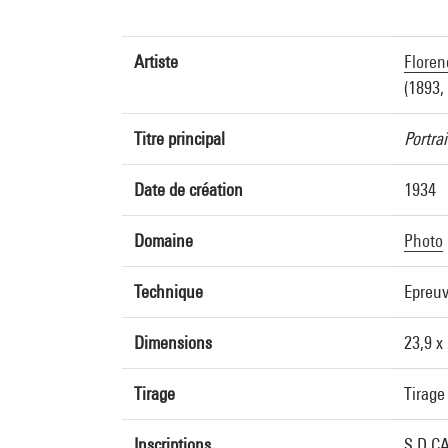
Artiste
Floren
(1893,
Titre principal
Portra
Date de création
1934
Domaine
Photo
Technique
Epreuv
Dimensions
23,9 x
Tirage
Tirage
Inscriptions
S.D.CA