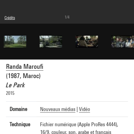
1/4
Crédits
Légende : Capture vidéo
© Randa Maroufi
Crédit photographique : Centre Pompidou, MNAM-CCI/Dist. GrandPalaisRmn
Réf. image : 4W01276
Diffusion image :
GrandPalaisRmnPhoto
Randa Maroufi
(1987, Maroc)
Le Park
2015
Domaine
Nouveaux médias
|
Vidéo
Technique
Fichier numérique (Apple ProRes 4444),
16/9, couleur, son, arabe et français