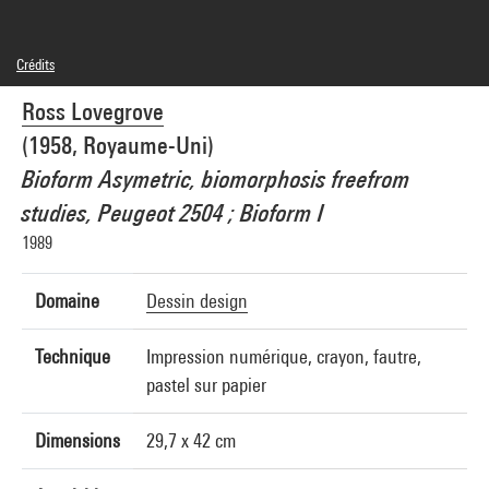
Crédits
© Ross Lovegrove
Ross Lovegrove
Crédit photographique : Centre Pompidou, MNAM-CCI/Audrey Laurans/Dist.
GrandPalaisRmn
(1958, Royaume-Uni)
Réf. image : 4N45822
Diffusion image :
Bioform Asymetric, biomorphosis freefrom
GrandPalaisRmnPhoto
studies, Peugeot 2504 ; Bioform I
1989
Domaine
Dessin design
Technique
Impression numérique, crayon, fautre,
pastel sur papier
Dimensions
29,7 x 42 cm