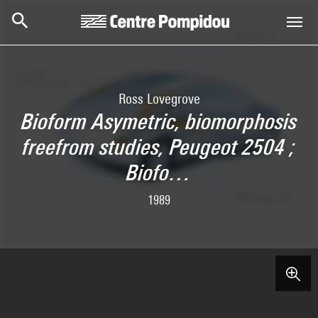
Aller au contenu principal
Centre Pompidou
Ross Lovegrove
Bioform Asymetric, biomorphosis
freefrom studies, Peugeot 2504 ;
Biofo…
1989