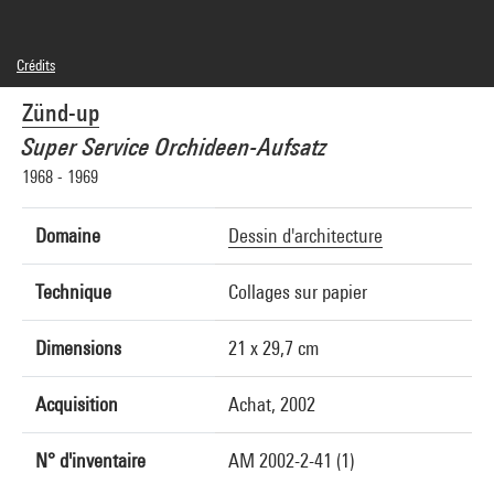
Crédits
© droits réservés
Zünd-up
Crédit photographique : Centre Pompidou, MNAM-CCI/Adam Rzepka/Dist.
GrandPalaisRmn
Super Service Orchideen-Aufsatz
Réf. image : 4F30698 [2001 CX 3502]
1968 - 1969
Domaine
Dessin d'architecture
Technique
Collages sur papier
Dimensions
21 x 29,7 cm
Acquisition
Achat, 2002
N° d'inventaire
AM 2002-2-41 (1)