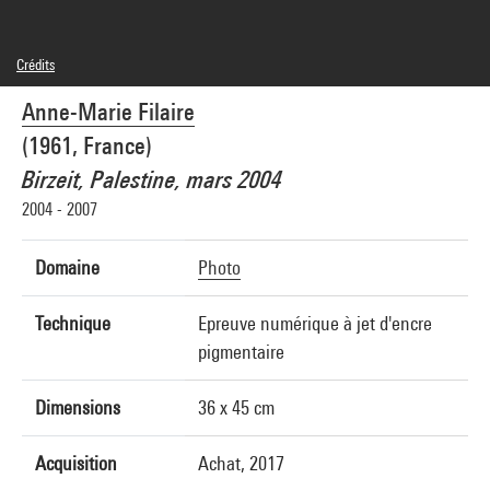
Crédits
© SAIF
Anne-Marie Filaire
Crédit photographique : Centre Pompidou, MNAM-CCI/Audrey Laurans/Dist.
GrandPalaisRmn
(1961, France)
Réf. image : 4N86675
Diffusion image :
Birzeit, Palestine, mars 2004
GrandPalaisRmnPhoto
2004 - 2007
Domaine
Photo
Technique
Epreuve numérique à jet d'encre
pigmentaire
Dimensions
36 x 45 cm
Acquisition
Achat, 2017