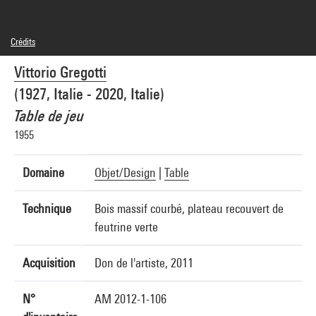
Crédits
© Vittorio Gregotti
Vittorio Gregotti
Crédit photographique : Centre Pompidou, MNAM-CCI/Georges Meguerditchian/Dist.
GrandPalaisRmn
(1927, Italie - 2020, Italie)
Réf. image : 4N42387
Diffusion image :
Table de jeu
GrandPalaisRmnPhoto
1955
Domaine
Objet/Design
|
Table
Technique
Bois massif courbé, plateau recouvert de
feutrine verte
Acquisition
Don de l'artiste, 2011
N°
AM 2012-1-106