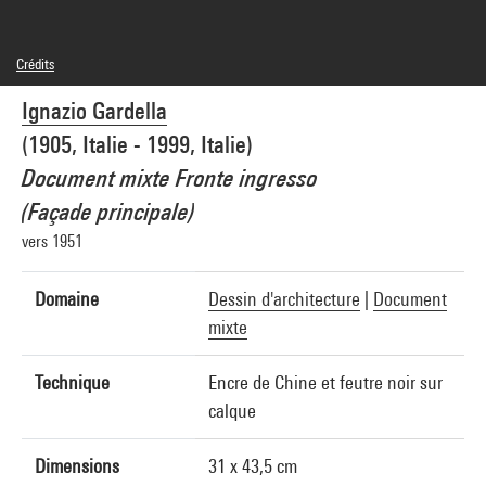
Crédits
© Archivio Storico Gardella
Ignazio Gardella
Crédit photographique : Centre Pompidou, MNAM-CCI/Georges Meguerditchian/Dist.
GrandPalaisRmn
(1905, Italie - 1999, Italie)
Réf. image : 4N22614
Diffusion image :
Document mixte Fronte ingresso
GrandPalaisRmnPhoto
(Façade principale)
vers 1951
Domaine
Dessin d'architecture
|
Document
mixte
Technique
Encre de Chine et feutre noir sur
calque
Dimensions
31 x 43,5 cm