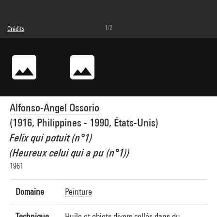
1/2
Crédits
© Alfonso-Angel Ossorio : reproduced with the permission of The Ossorio
Foundation, Sally Vanasse and Nicole Vanasse
Crédit photographique : Centre Pompidou, MNAM-CCI/Philippe Migeat/Dist.
GrandPalaisRmn
Réf. image : 4N71559
Diffusion image :
GrandPalaisRmnPhoto
Alfonso-Angel Ossorio
(1916, Philippines - 1990, États-Unis)
Felix qui potuit (n°1)
(Heureux celui qui a pu (n°1))
1961
Domaine
Peinture
Technique
Huile et objets divers collés dans du