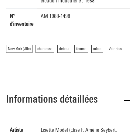
création industrielle , 1988
N°
AM 1988-1498
d'inventaire
New-York (ville)
chanteuse
debout
femme
micro
Voir plus
Informations détaillées
Artiste
Lisette Model (Elise F. Amélie Seybert,