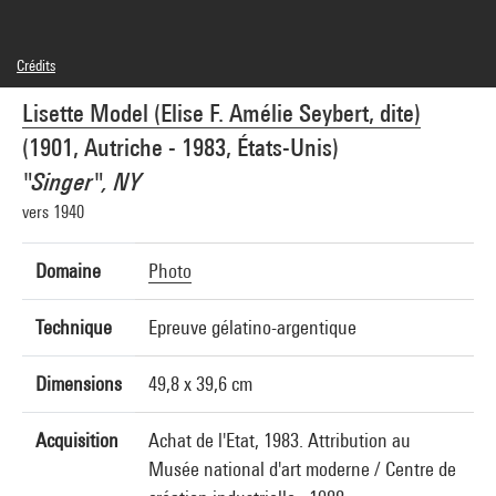
Crédits
© Estate of Lisette Model, courtesy Lebon, Paris / Keitelman, Brussels
Lisette Model (Elise F. Amélie Seybert, dite)
Crédit photographique : Centre Pompidou, MNAM-CCI/Hervé Véronèse/Dist.
GrandPalaisRmn
(1901, Autriche - 1983, États-Unis)
Réf. image : 4N51834
Diffusion image :
"Singer", NY
GrandPalaisRmnPhoto
vers 1940
Domaine
Photo
Technique
Epreuve gélatino-argentique
Dimensions
49,8 x 39,6 cm
Acquisition
Achat de l'Etat, 1983. Attribution au
Musée national d'art moderne / Centre de