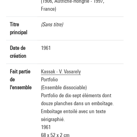
(1906, Autriche-Hongrie - 1997,
France)
Titre
(Sans titre)
principal
Date de
1961
création
Fait partie
Kassak - V. Vasarely
de
Portfolio
l'ensemble
(Ensemble dissociable)
Portfolio de dix-sept éléments dont
douze planches dans un emboîtage.
Emboîtage entoilé avec un texte
sérigraphié.
1961
68 x 52 x 2 cm