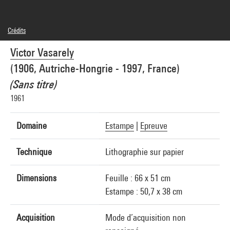
Crédits
© Adagp, Paris
Victor Vasarely
Crédit photographique : Centre Pompidou, MNAM-CCI/Philippe Migeat/Dist.
GrandPalaisRmn
(1906, Autriche-Hongrie - 1997, France)
Réf. image : 4N89560
Diffusion image :
(Sans titre)
GrandPalaisRmnPhoto
1961
Domaine
Estampe
|
Epreuve
Technique
Lithographie sur papier
Dimensions
Feuille : 66 x 51 cm
Estampe : 50,7 x 38 cm
Acquisition
Mode d’acquisition non