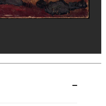
vice de la documentation photographique du MNAM/Dist. GrandPalaisRmn