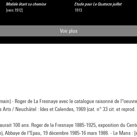
Modèle ôtant sa chemise
Etude pour Le Quatorze juillet
[vers 1912]
1913
Voir plus
in).- Roger de La Fresnaye avec le catalogue raisonné de l''oeuvre.-
 Arts / Neuchâtel : Ides et Calendes, 1969 (cat. n° 33 cit. et reprod. 
aurait 100 ans. Roger de la Fresnaye 1885-1925, exposition du Cente
e), Abbaye de l''Epau, 19 décembre 1985-16 mars 1986. - Le Mans : [s.