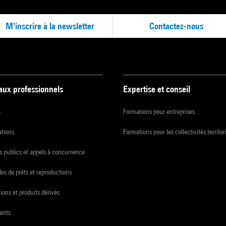
M'inscrire à la newsletter
Contactez-nous
 aux professionnels
Expertise et conseil
s
Formations pour entreprises
ations
Formations pour les collectivités territor
 publics et appels à concurrence
s de prêts et reproductions
ions et produits dérivés
ants