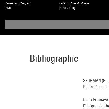
Jean-Louis Gampert
Petit nu, bras droit levé
1920
[1910 - 1911]
Bibliographie
SELIGMAN (Germa
Bibliothèque des
De La Fresnaye 
l''Evêque (Sarth