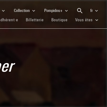
e
Collection
Pompidou+
fr
(current)
(current)
(current)
adhérent·e
Billetterie
Boutique
Vous êtes
her