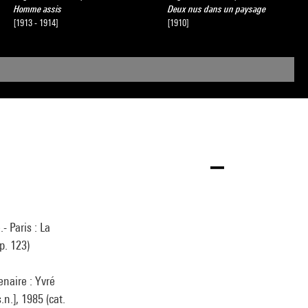
Homme assis
Deux nus dans un paysage
[1913 - 1914]
[1910]
 Paris : La
p. 123)
naire : Yvré
n.], 1985 (cat.