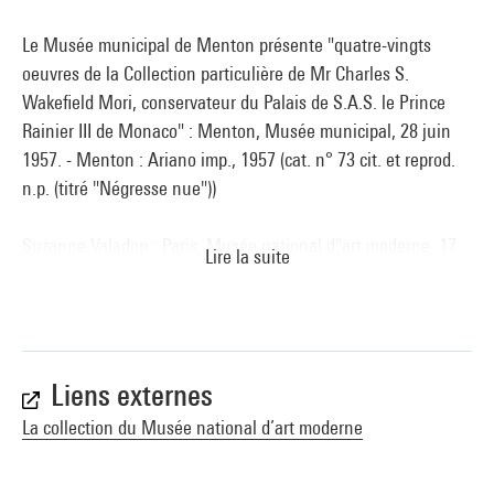
Le Musée municipal de Menton présente "quatre-vingts
oeuvres de la Collection particulière de Mr Charles S.
Wakefield Mori, conservateur du Palais de S.A.S. le Prince
Rainier III de Monaco" : Menton, Musée municipal, 28 juin
1957. - Menton : Ariano imp., 1957 (cat. n° 73 cit. et reprod.
n.p. (titré "Négresse nue"))
Suzanne Valadon : Paris, Musée national d''art moderne, 17
Lire la suite
mars-30 avril 1967. - Paris : Réunion des musées nationaux,
1967 (sous la dir. de Pierre Georgel) (cat. n° 29 cit. p. 46, 50 et
reprod. p. 49 (titré "Vénus noir ou La Négresse"))
Maurice Utrillo et Suzanne Valadon. 150ème anniversaire de
Liens externes
la naissance de Suzanne Valadon : Tokyo // Hiroshima //
La collection du Musée national d’art moderne
Kyoto // Saga, 13 avril-6 décembre 2015, Paris/Tokyo : IS ART
INC, 2015 (cat. n° 35 reprod. coul. p. 63)