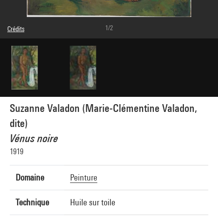
1/2
Crédits
Domaine public
Crédit photographique : Centre Pompidou, MNAM-CCI/Bertrand Prévost/Dist.
GrandPalaisRmn
Réf. image : 4Y12334
Diffusion image :
GrandPalaisRmnPhoto
Suzanne Valadon (Marie-Clémentine Valadon,
dite)
Vénus noire
1919
Domaine
Peinture
Technique
Huile sur toile