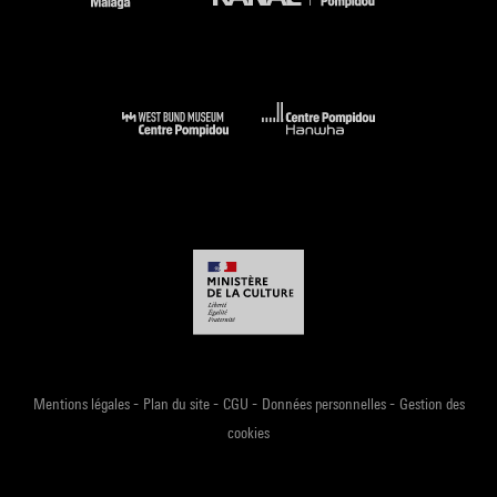
Suzanne Valadon. L''exposition [album] : Paris, Centre
Pompidou, Musée national d''art moderne, 15 janvier-26 mai
2025. -Paris : Editions du Centre Pompidou, 2025 (reprod.
coul. p. 48) . N° isbn 978-2-38654-008-0
Voir la notice sur le portail de la Bibliothèque Kandinsky
Suzanne Valadon : Paris, Centre Georges Pompidou, 15
janvier-26 mai 2025. - Paris : Editions du Centre Pompidou,
2025 (sous la dir. de Chiara Parisi, Xavier Rey, Nathalie
Ernoult) (cit. p. 150, 197 et reprod. coul. p. 102) . N° isbn 978-
2-38654-003-5
Voir la notice sur le portail de la Bibliothèque Kandinsky
-
-
-
-
Mentions légales
Plan du site
CGU
Données personnelles
Gestion des
cookies