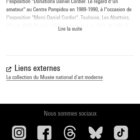
l''exposition "Donations Daniel Cordier. Le regard d''un
amateur" au Centre Pompidou en 1989-1990, à l''occasion de
l''exposition "Merci Daniel Cordier", Toulouse, Les Abattoirs,
28 juin 2005-28 août 2005) (reprod. coul. p. 191) . N° isbn 2-
Lire la suite
84426-263-5
Voir la notice sur le portail de la Bibliothèque Kandinsky
Liens externes
La collection du Musée national d’art moderne
Nous sommes sociaux