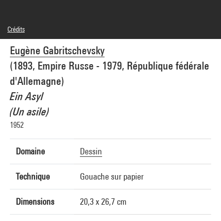
Crédits
© droits réservés, pas d'ayant droit connu
Eugène Gabritschevsky
Réf. image : 4R11387 [1990 CX 0328]
(1893, Empire Russe - 1979, République fédérale
d'Allemagne)
Ein Asyl
(Un asile)
1952
Domaine
Dessin
Technique
Gouache sur papier
Dimensions
20,3 x 26,7 cm