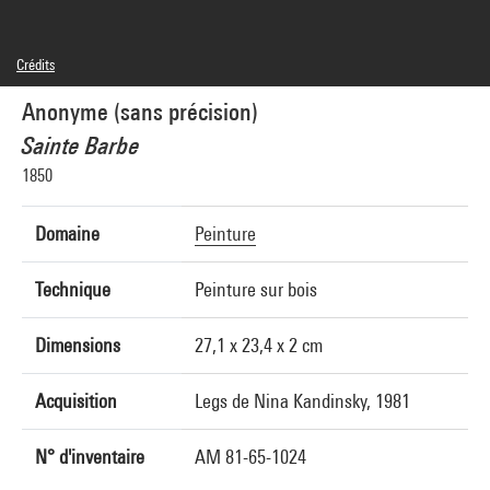
Crédits
© droits réservés
Anonyme (sans précision)
Crédit photographique : Centre Pompidou, MNAM-CCI/Service de la documentation
photographique du MNAM/Dist. GrandPalaisRmn
Sainte Barbe
Réf. image : 4R05610 [1983 CX 0322]
Diffusion image :
1850
GrandPalaisRmnPhoto
Domaine
Peinture
Technique
Peinture sur bois
Dimensions
27,1 x 23,4 x 2 cm
Acquisition
Legs de Nina Kandinsky, 1981
N° d'inventaire
AM 81-65-1024