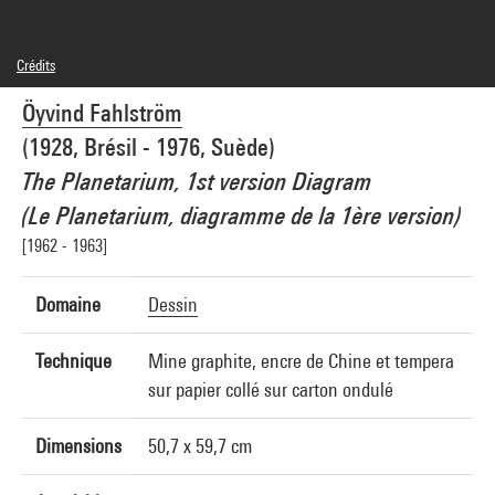
Crédits
© Adagp, Paris
Öyvind Fahlström
Réf. image : 4R11319 [1990 CX 0248]
Diffusion image :
GrandPalaisRmnPhoto
(1928, Brésil - 1976, Suède)
The Planetarium, 1st version Diagram
(Le Planetarium, diagramme de la 1ère version)
[1962 - 1963]
Domaine
Dessin
Technique
Mine graphite, encre de Chine et tempera
sur papier collé sur carton ondulé
Dimensions
50,7 x 59,7 cm