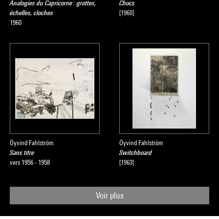
Analogies du Capricorne : grottes,
Chocs
échelles, cloches
[1960]
1960
Öyvind Fahlström
Öyvind Fahlström
Sans titre
Switchboard
vers 1956 - 1958
[1963]
Voir plus