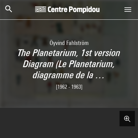
Aller au contenu principal
Centre Pompidou
Öyvind Fahlström
The Planetarium, 1st version
Diagram (Le Planetarium,
diagramme de la …
[1962 - 1963]