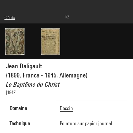
1/2
Crédits
Légende : Recto
Domaine public
Crédit photographique : Centre Pompidou, MNAM-CCI/Philippe Migeat/Dist.
GrandPalaisRmn
Réf. image : 4N01813
Diffusion image :
GrandPalaisRmnPhoto
Jean Daligault
(1899, France - 1945, Allemagne)
Le Baptême du Christ
[1942]
Domaine
Dessin
Technique
Peinture sur papier journal