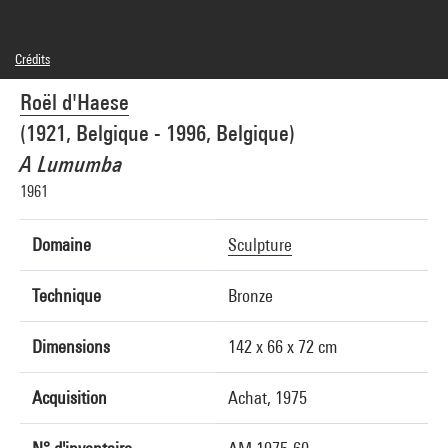
Crédits
© Adagp, Paris
Roël d'Haese
Crédit photographique : Philippe Migeat - Centre Pompidou, MNAM-CCI
Réf. image : 4R05824 [1999 CX 0370]
(1921, Belgique - 1996, Belgique)
A Lumumba
1961
Domaine
Sculpture
Technique
Bronze
Dimensions
142 x 66 x 72 cm
Acquisition
Achat, 1975