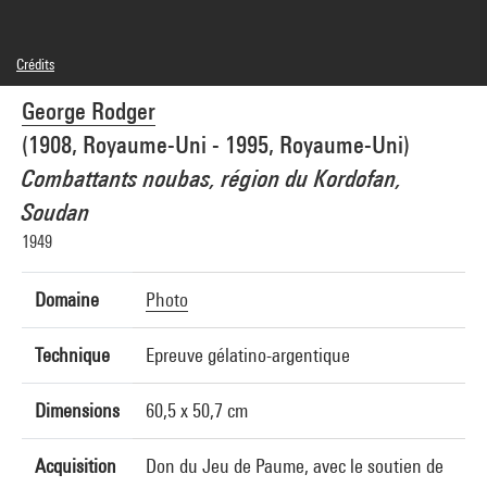
Crédits
© George Rodger / Magnum Photos
George Rodger
Crédit photographique : Centre Pompidou, MNAM-CCI/Bertrand Prévost/Dist.
GrandPalaisRmn
(1908, Royaume-Uni - 1995, Royaume-Uni)
Réf. image : 4N60392
Combattants noubas, région du Kordofan,
Soudan
1949
Domaine
Photo
Technique
Epreuve gélatino-argentique
Dimensions
60,5 x 50,7 cm
Acquisition
Don du Jeu de Paume, avec le soutien de