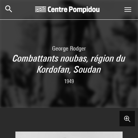
Aller au contenu principal
Centre Pompidou
George Rodger
Combattants noubas, région du
Kordofan, Soudan
1949