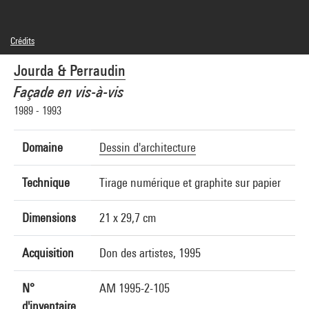
Crédits
© droits réservés
Jourda & Perraudin
Crédit photographique : Centre Pompidou, MNAM-CCI/Jean-Claude Planchet/Dist.
GrandPalaisRmn
Façade en vis-à-vis
Réf. image : 4R13747 [1998 CX 3160]
1989 - 1993
Domaine
Dessin d'architecture
Technique
Tirage numérique et graphite sur papier
Dimensions
21 x 29,7 cm
Acquisition
Don des artistes, 1995
N°
AM 1995-2-105
d'inventaire