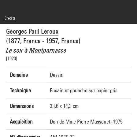
Crédits
© droits réservés
Georges Paul Leroux
Crédit photographique : Centre Pompidou, MNAM-CCI/Bertrand Prévost/Dist.
GrandPalaisRmn
(1877, France - 1957, France)
Réf. image : 4R03134 [1994 CX 0646]
Diffusion image :
Le soir à Montparnasse
GrandPalaisRmnPhoto
[1920]
Domaine
Dessin
Technique
Fusain et gouache sur papier gris
Dimensions
33,6 x 14,3 cm
Acquisition
Don de Mme Pierre Massenet, 1975