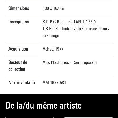
Dimensions
130 x 162 cm
Inscriptions
S.D.B.G.R. : Lucio FANTI / 77 //
T.R.H.DR. : lecteur/ de / poésie/ dans /
la / neige
Acquisition
Achat, 1977
Secteur de
Arts Plastiques - Contemporain
collection
N° d'inventaire
AM 1977-581
De la/du même artiste