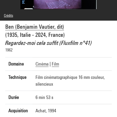
Crédits
© Ben Vautier / Adagp, Paris
Ben (Benjamin Vautier, dit)
Crédit photographique : Centre Pompidou, MNAM-CCI/Service de la documentation
photographique du MNAM/Dist. GrandPalaisRmn
(1935, Italie - 2024, France)
Réf. image : 4N10852
Diffusion image :
Regardez-moi cela suffit (Fluxfilm n°41)
GrandPalaisRmnPhoto
1962
Domaine
Cinéma
|
Film
Technique
Film cinématographique 16 mm couleur,
silencieux
Durée
6 min 53 s
Acquisition
Achat, 1994