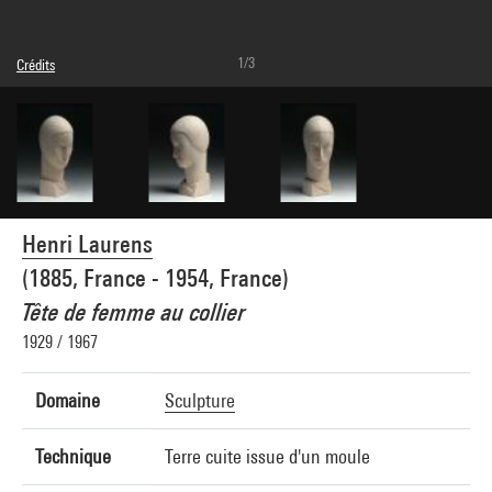
1/3
Crédits
Légende : Vue de 3/4
Domaine public
Crédit photographique : Centre Pompidou, MNAM-CCI/G. Meguerditchian et Ph.
Migeat/Dist. GrandPalaisRmn
Réf. image : 4N06592
Diffusion image :
GrandPalaisRmnPhoto
Henri Laurens
(1885, France - 1954, France)
Tête de femme au collier
1929 / 1967
Domaine
Sculpture
Technique
Terre cuite issue d'un moule