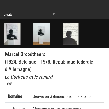
1/3
Crédits
Légende : Présentation de l'installation
© Succession Marcel Broodthaers / Adagp, Paris
Crédit photographique : Centre Pompidou, MNAM-CCI/Service de la documentation
photographique du MNAM/Dist. GrandPalaisRmn
Réf. image : 4R04492 [1986 CX 0054]
Marcel Broodthaers
(1924, Belgique - 1976, République fédérale
d'Allemagne)
Le Corbeau et le renard
1968
Domaine
Oeuvre en 3 dimensions
|
Installation
Technique
Machine à écrire, impressions