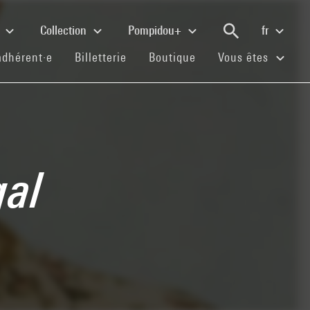
e
Collection
Pompidou+
fr
(current)
(current)
(current)
adhérent·e
Billetterie
Boutique
Vous êtes
gal