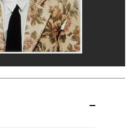
ippe Migeat/Dist. GrandPalaisRmn