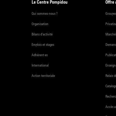
Le Centre Pompidou
Offre
Qui sommes-nous ?
Groupe
Organisation
Privatis
Bilans d'activité
Marchés
Emplois et stages
Demande
Adhérent·es
Publicat
International
Enseign
Action territoriale
Relais 
Catalogu
Recher
Accès a