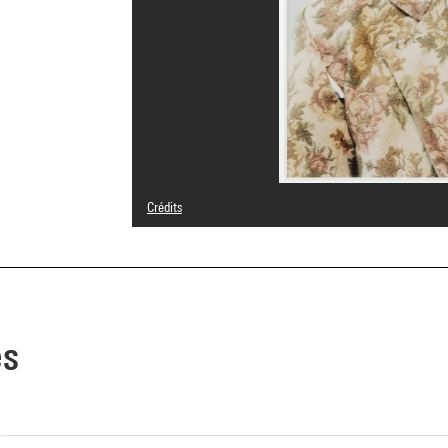
Crédits
© Rineke Dijkstra
Crédit photographique : Centre Pompidou, MNAM-CCI/Phil
Réf. image : 4R00464 [2000 CX 0426]
es