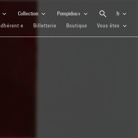
e
Collection
Pompidou+
fr
(current)
(current)
(current)
adhérent·e
Billetterie
Boutique
Vous êtes