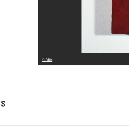
Crédits
© Yves Reynier
Crédit photographique : Centre Pompidou, MNAM-CCI/Béat
Réf. image : 4R09687 [1990 CX 0407]
es