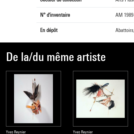
N° d'inventaire
AM 1989
En dépôt
Abattoirs
De la/du même artiste
Yves Reynier
Yves Reynier