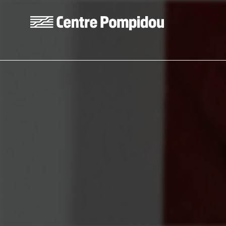
Aller au contenu principal
Centre Pompidou