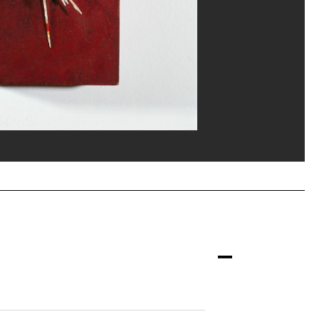
rice Hatala/Dist. GrandPalaisRmn