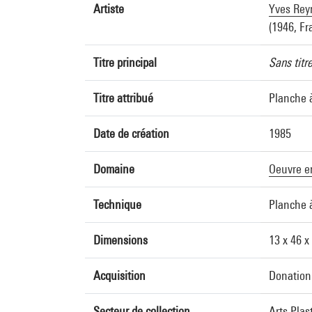
Artiste
Yves Rey
(1946, Fr
Titre principal
Sans titr
Titre attribué
Planche 
Date de création
1985
Domaine
Oeuvre e
Technique
Planche à
Dimensions
13 x 46 x
Acquisition
Donation 
Secteur de collection
Arts Plas