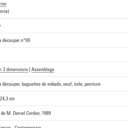
nier
ance)
e
à découper n°69
n 3 dimensions
|
Assemblage
 découper, baguettes de mikado, oeuf, toile, peinture
 24,3 cm
de M. Daniel Cordier, 1989
tiques - Contemporain