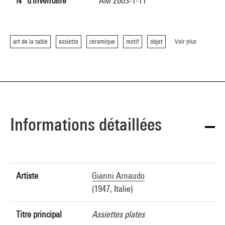
N° d'inventaire
AM 2003-1-11
art de la table
assiette
céramique
motif
objet
Voir plus
Informations détaillées
Artiste
Gianni Arnaudo
(1947, Italie)
Titre principal
Assiettes plates