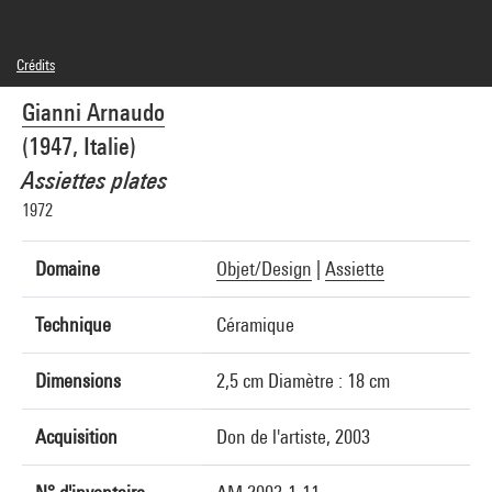
Crédits
© Gianni Arnaudo
Gianni Arnaudo
Crédit photographique : Centre Pompidou, MNAM-CCI/Georges Meguerditchian/Dist.
GrandPalaisRmn
(1947, Italie)
Réf. image : 4F40093 [2002 CX 6019]
Diffusion image :
Assiettes plates
GrandPalaisRmnPhoto
1972
Domaine
Objet/Design
|
Assiette
Technique
Céramique
Dimensions
2,5 cm Diamètre : 18 cm
Acquisition
Don de l'artiste, 2003