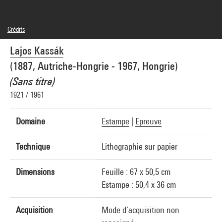
Crédits
© Adagp, Paris
Lajos Kassák
Crédit photographique : Centre Pompidou, MNAM-CCI/Philippe Migeat/Dist.
GrandPalaisRmn
(1887, Autriche-Hongrie - 1967, Hongrie)
Réf. image : 4N89575
Diffusion image :
(Sans titre)
GrandPalaisRmnPhoto
1921 / 1961
Domaine
Estampe
|
Epreuve
Technique
Lithographie sur papier
Dimensions
Feuille : 67 x 50,5 cm
Estampe : 50,4 x 36 cm
Acquisition
Mode d’acquisition non