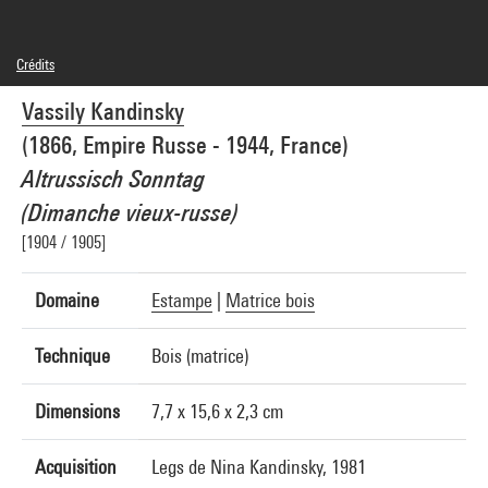
Crédits
Domaine public
Vassily Kandinsky
Crédit photographique : Centre Pompidou, MNAM-CCI/Bertrand Prévost/Dist.
GrandPalaisRmn
(1866, Empire Russe - 1944, France)
Réf. image : 4N52168
Diffusion image :
Altrussisch Sonntag
GrandPalaisRmnPhoto
(Dimanche vieux-russe)
[1904 / 1905]
Domaine
Estampe
|
Matrice bois
Technique
Bois (matrice)
Dimensions
7,7 x 15,6 x 2,3 cm
Acquisition
Legs de Nina Kandinsky, 1981