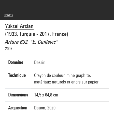
Crédits
© Yüksel Arslan
Yüksel Arslan
Crédit photographique : Centre Pompidou, MNAM-CCI/Hélène Mauri/Dist.
GrandPalaisRmn
(1933, Turquie - 2017, France)
Réf. image : 4Y03995
Diffusion image :
Arture 632. "E. Guillevic"
GrandPalaisRmnPhoto
2007
Domaine
Dessin
Technique
Crayon de couleur, mine graphite,
matériaux naturels et encre sur papier
Dimensions
14,5 x 64,8 cm
Acquisition
Dation, 2020