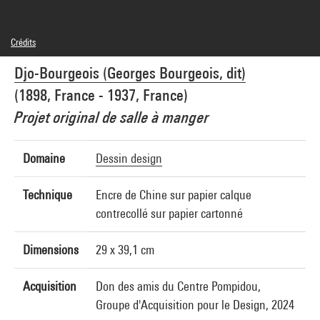
Crédits
Domaine public
Djo-Bourgeois (Georges Bourgeois, dit)
Crédit photographique : Centre Pompidou, MNAM-CCI/Janeth Rodriguez-Garcia/Dist.
GrandPalaisRmn
(1898, France - 1937, France)
Réf. image : 4N48938
Projet original de salle à manger
Domaine
Dessin design
Technique
Encre de Chine sur papier calque
contrecollé sur papier cartonné
Dimensions
29 x 39,1 cm
Acquisition
Don des amis du Centre Pompidou,
Groupe d'Acquisition pour le Design, 2024