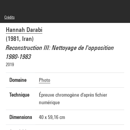
Crédits
© Hannah Darabi
Hannah Darabi
Crédit photographique : Centre Pompidou, MNAM-CCI/Audrey Laurans/Dist.
GrandPalaisRmn
(1981, Iran)
Réf. image : 4Y02519
Diffusion image :
Reconstruction III: Nettoyage de l'opposition
GrandPalaisRmnPhoto
1980-1983
2019
Domaine
Photo
Technique
Épreuve chromogène d'après fichier
numérique
Dimensions
40 x 59,16 cm