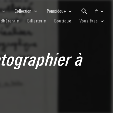
e
Collection
Pompidou+
fr
(current)
(current)
(current)
adhérent·e
Billetterie
Boutique
Vous êtes
otographier à