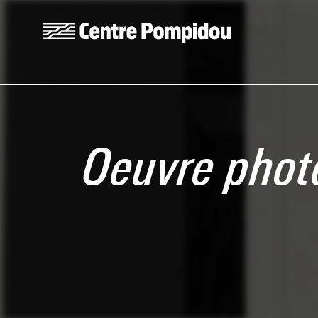
Aller au contenu principal
Centre Pompidou
Oeuvre photo