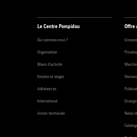
Le Centre Pompidou
Offre
Qui sommes-nous ?
Groupe
Organisation
Privatis
Bilans d'activité
Marchés
Emplois et stages
Demande
Adhérent·es
Publicat
International
Enseign
Action territoriale
Relais 
Catalogu