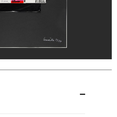
ène Mauri/Dist. GrandPalaisRmn