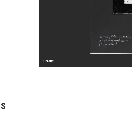
Crédits
© Adagp, Paris
Crédit photographique : Centre Pompidou, MNAM-CCI/Hél
Réf. image : 4Y02346
Diffusion image :
GrandPalaisRmnPhoto
es