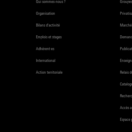
Qui sommes-nous ?
Groupe
Organisation
Privatis
Bilans d'activité
Marchés
Emplois et stages
Demande
Adhérent·es
Publicat
International
Enseign
Action territoriale
Relais 
Catalogu
Recher
Accès a
Espace 