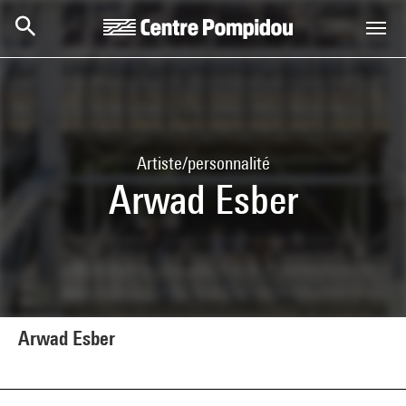
Aller au contenu principal
Centre Pompidou
Artiste/personnalité
Arwad Esber
Arwad Esber