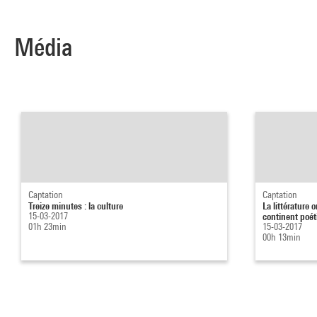
Média
Captation
Captation
Treize minutes : la culture
La littérature 
15-03-2017
continent poét
01h 23min
15-03-2017
00h 13min