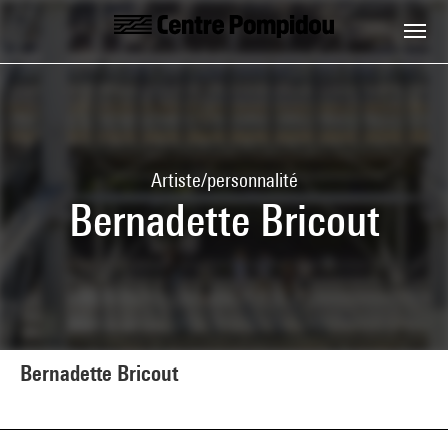
Aller au contenu principal
Centre Pompidou
Artiste/personnalité
Bernadette Bricout
Bernadette Bricout